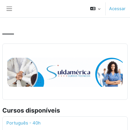
Ir para o conteúdo principal
Acessar
Painel lateral
____
Cursos disponíveis
Português - 40h